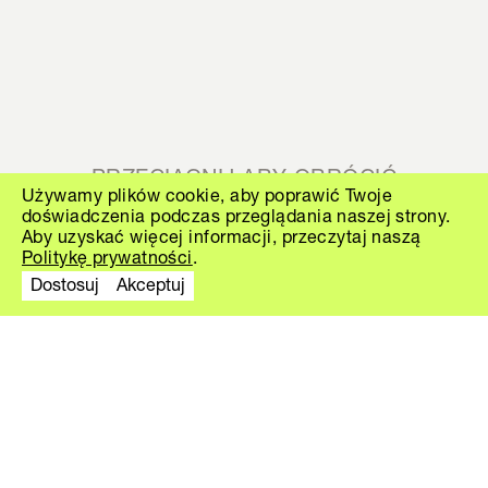
PRZECIĄGNIJ ABY OBRÓCIĆ
Używamy plików cookie, aby poprawić Twoje
doświadczenia podczas przeglądania naszej strony.
Aby uzyskać więcej informacji, przeczytaj naszą
WOX S
Politykę prywatności
.
Dostosuj
Akceptuj
Opis
WOX – drewniane krzesło projektu
Pavla Vetrova. Projekt został
stworzony w oparciu o sylwetkę